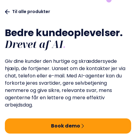
DA
Login
Travel & Hospitality
Co-Pilot
Til alle produkter
Events og webinarer
.
Public sector
Virtual Agent Suite
Webinarer
Bedre kundeoplevelser.
Energy & Utilities
Operational Excellence
Utvalgt arrangement
.
Drevet af AI
.
Banking
Knowledge Management
Insurance
Join the 10.00 active users
Giv dine kunder den hurtige og skræddersyede
Case Management
and start improving your customer service
hjælp, de fortjener. Uanset om de kontakter jer via
Forbedring af kapaciteter
:
now
.
Træning
Optimering
Sales Intelligence
chat, telefon eller e-mail. Med AI-agenter kan du
Workforce Management
forkorte jeres svartider, gøre selvbetjening
Start now
nemmere og give sikre, relevante svar, mens
agenterne får en lettere og mere effektiv
arbejdsdag.
Book demo