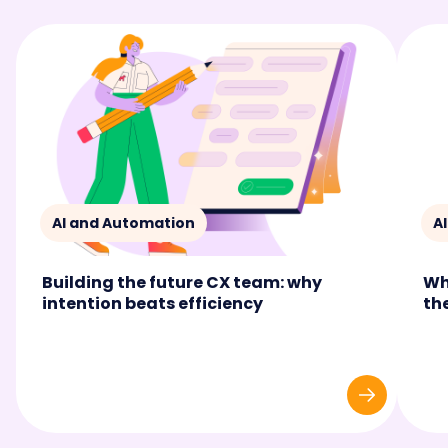
AI and Automation
A
Building the future CX team: why
Wh
intention beats efficiency
th