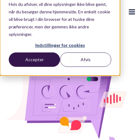
Hvis du afviser, vil dine oplysninger ikke blive gemt,
når du besøger denne hjemmeside. En enkelt cookie
vil blive brugt i din browser for at huske dine
præferencer, men der gemmes ikke andre
oplysninger.
CX Ecosystem
.
Indstillinger for cookies
.
.
.
.
Accepter
Afvis
Om os
Produkter
.
Puzzel CX-ecosystem
Contact Centre
Blog
.
.
.
Partnere
Vores CX-ecosystem
Contact Centre Suite
Blog
Kundehistorier
.
Kontakt os
Integrationer
AI-drevet Oplevelser
E-bøger og rapporter
.
.
Ressourcer
.
Løsninger
Conversational Intelligence
Whitepapers
Brancher
Live Summary
ROI Calculator
.
Om os
.
Retail
Quality Management
ROI Calculator