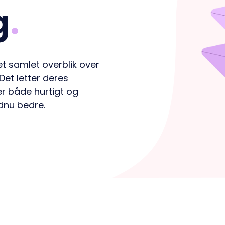
ere kvalitetssikring.
g
.
e administration.
 samlet overblik over
Det letter deres
r både hurtigt og
dnu bedre.