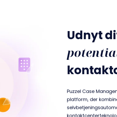
Udnyt di
potentia
kontakt
Puzzel Case Managem
platform, der kombin
selvbetjeningsautomat
kontaktcenterteknolog