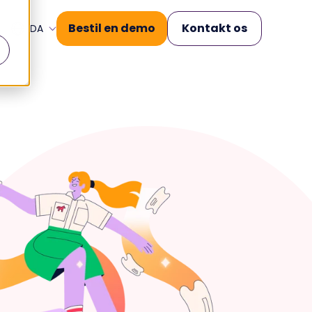
Bestil en demo
Kontakt os
DA
rer
Operational Excellence
.
.
Knowledge
Management
 af
Struktureret viden. Præcise
samtaler.
Case Management
Alle beskeder samlet ét
sted.
Workforce
Management