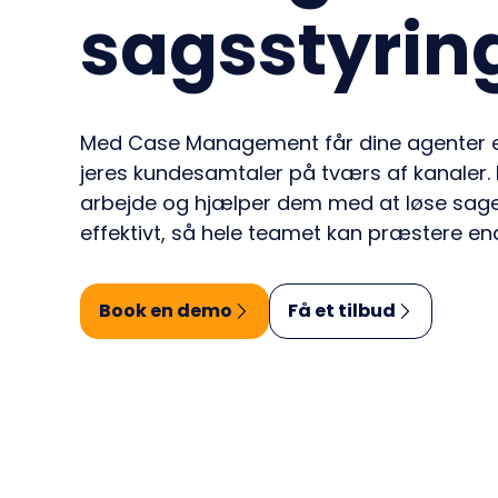
Smart
sagsstyrin
rigtige kombination af kanaler,
Mindr
funktioner og værktøjer.
Med Case Management får dine agenter et
Forbedring af kapaciteter
:
Træning
Optimering
Sales Intelligence
jeres kundesamtaler på tværs af kanaler. 
arbejde og hjælper dem med at løse sage
effektivt, så hele teamet kan præstere en
Book en demo
Få et tilbud