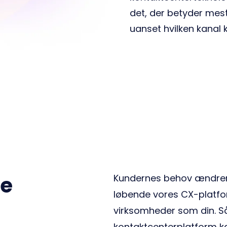
det, der betyder mes
uanset hvilken kanal 
ge
Kundernes behov ændrer si
løbende vores CX-platfo
virksomheder som din. Så
kontaktcenterplatform kan