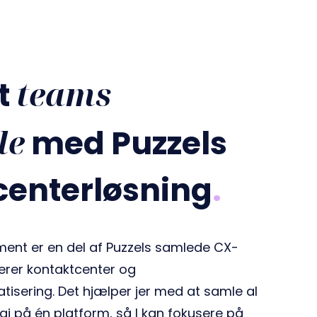
teams
t
le
med Puzzels
centerløsning
.
ent er en del af Puzzels samlede CX-
erer kontaktcenter og
isering. Det hjælper jer med at samle al
i på én platform, så I kan fokusere på