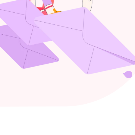
Forbedr teamets
performance med
forenklet WFM