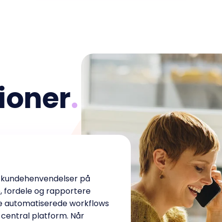
ioner
.
le kundehenvendelser på
e, fordele og rapportere
e automatiserede workflows
 central platform. Når