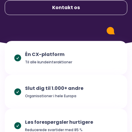
Kontakt os
DA
Login
Travel & Hospitality
Co-Pilot
Events og webinarer
.
Public sector
Virtual Agent Suite
Webinarer
Energy & Utilities
Operational Excellence
Utvalgt arrangement
.
Banking
Knowledge Management
Én CX-platform
Insurance
Join the 10.00 active users
Case Management
Til alle kundeinteraktioner
and start improving your customer service
Forbedring af kapaciteter
:
now
.
Træning
Optimering
Sales Intelligence
Workforce Management
Start now
Slut dig til 1.000+ andre
Organisationer i hele Europa
Løs forespørgsler hurtigere
Reducerede svartider med 85 %