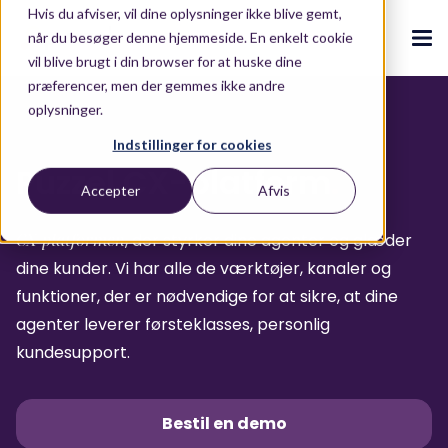
Hvis du afviser, vil dine oplysninger ikke blive gemt,
når du besøger denne hjemmeside. En enkelt cookie
vil blive brugt i din browser for at huske dine
præferencer, men der gemmes ikke andre
oplysninger.
CX Ecosystem
.
Indstillinger for cookies
.
.
.
.
Puzzel CX-platform
.
Accepter
Afvis
Om os
Produkter
.
Puzzel CX-ecosystem
Contact Centre
Blog
.
.
.
Partnere
CX-platformen
, der styrker dine agenter og glæder
Vores CX-ecosystem
Contact Centre Suite
Blog
Kundehistorier
.
dine kunder. Vi har alle de værktøjer, kanaler og
Kontakt os
funktioner, der er nødvendige for at sikre, at dine
Integrationer
AI-drevet Oplevelser
E-bøger og rapporter
.
.
agenter leverer førsteklasses, personlig
Ressourcer
.
Løsninger
kundesupport.
Conversational Intelligence
Whitepapers
Brancher
Live Summary
ROI Calculator
.
Om os
.
Bestil en demo
Retail
Quality Management
ROI Calculator