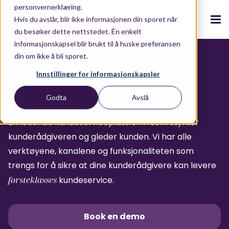
personvernerklæring.
Hvis du avslår, blir ikke informasjonen din sporet når
du besøker dette nettstedet. Én enkelt
informasjonskapsel blir brukt til å huske preferansen
din om ikke å bli sporet.
CX-ecosystem
.
Innstillinger for informasjonskapsler
.
.
.
.
Puzzel CX Platform
.
Godta
Avslå
Om oss
Plattform
.
Puzzel CX ecosystem
Puzzel kundeserviceplattform
Blogg
.
.
.
Partners
En ledende kundeserviceplattform som styrker
Vårt CX-økosystem
Puzzel CX plattform
Blogg
Kunder
.
kunderådgiveren og gleder kunden. Vi har alle
Kontakt oss
verktøyene, kanalene og funksjonaliteten som
AI-løsninger
Pakkeløsninger
E-bøker og rapporter
.
trengs for å sikre at dine kunderådgivere kan levere
Ressurser
.
Løsninger
førsteklasses
kundeservice.
AI-drevet opplevelser
E-bøker og rapporter
.
Integrasjoner
Conversational Intelligence
ROI Calculator
Om oss
.
Book en demo
Live Summary
ROI Calculator