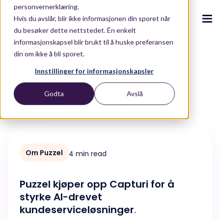
personvernerklæring.
Hvis du avslår, blir ikke informasjonen din sporet når
du besøker dette nettstedet. Én enkelt
informasjonskapsel blir brukt til å huske preferansen
din om ikke å bli sporet.
Vår blogg
.
CX-ecosystem
.
Innstillinger for informasjonskapsler
.
.
.
.
Godta
Avslå
Om oss
Plattform
.
Våre mest populære artikler
.
Puzzel CX ecosystem
Puzzel kundeserviceplattform
Blogg
.
.
.
Partners
Vårt CX-økosystem
Puzzel CX plattform
Blogg
Kunder
.
Kontakt oss
AI-løsninger
Pakkeløsninger
Om Puzzel
4 min read
E-bøker og rapporter
.
Ressurser
.
Løsninger
AI-drevet opplevelser
E-bøker og rapporter
.
Puzzel kjøper opp Capturi for å
Integrasjoner
Conversational Intelligence
ROI Calculator
styrke AI-drevet
Om oss
.
kundeserviceløsninger
.
Live Summary
ROI Calculator