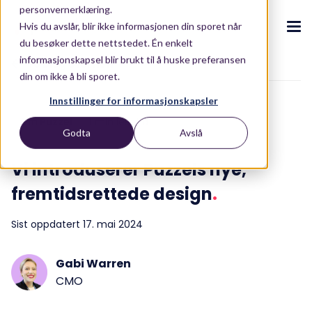
personvernerklæring.
Hvis du avslår, blir ikke informasjonen din sporet når
du besøker dette nettstedet. Én enkelt
informasjonskapsel blir brukt til å huske preferansen
To blog overview
din om ikke å bli sporet.
CX-ecosystem
.
Innstillinger for informasjonskapsler
.
.
.
.
Om Puzzel
1 min lesetid
Godta
Avslå
Om oss
Plattform
.
Puzzel CX ecosystem
Puzzel kundeserviceplattform
Blogg
.
.
.
Partners
Vi introduserer Puzzels nye,
Vårt CX-økosystem
Puzzel CX plattform
Blogg
Kunder
.
Kontakt oss
fremtidsrettede design
.
AI-løsninger
Pakkeløsninger
E-bøker og rapporter
.
Sist oppdatert 17. mai 2024
Ressurser
.
Løsninger
AI-drevet opplevelser
E-bøker og rapporter
.
Integrasjoner
Gabi Warren
Conversational Intelligence
ROI Calculator
Om oss
.
CMO
Live Summary
ROI Calculator