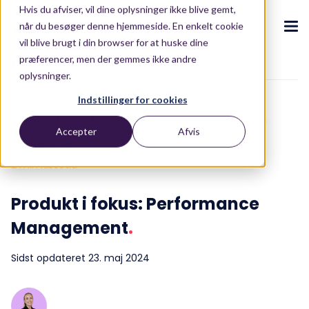
Hvis du afviser, vil dine oplysninger ikke blive gemt,
når du besøger denne hjemmeside. En enkelt cookie
vil blive brugt i din browser for at huske dine
præferencer, men der gemmes ikke andre
To blog overview
oplysninger.
CX Ecosystem
.
Indstillinger for cookies
.
.
.
.
Products and features
Kundeengasjement
Accepter
Afvis
Om os
Produkter
.
Om Puzzel
Puzzel CX-ecosystem
Contact Centre
Blog
.
.
.
Partnere
2 min læsetid
Vores CX-ecosystem
Contact Centre Suite
Blog
Kundehistorier
.
Kontakt os
Produkt i fokus: Performance
Integrationer
AI-drevet Oplevelser
E-bøger og rapporter
.
.
Management
.
Ressourcer
.
Løsninger
Conversational Intelligence
Whitepapers
Sidst opdateret 23. maj 2024
Brancher
Live Summary
ROI Calculator
.
Om os
.
Retail
Quality Management
ROI Calculator