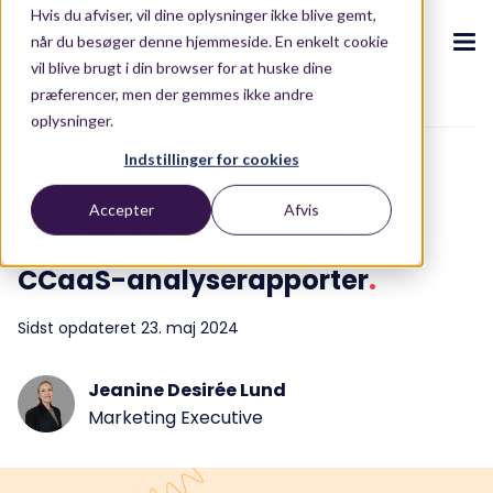
Hvis du afviser, vil dine oplysninger ikke blive gemt,
når du besøger denne hjemmeside. En enkelt cookie
vil blive brugt i din browser for at huske dine
præferencer, men der gemmes ikke andre
To blog overview
oplysninger.
CX Ecosystem
.
Indstillinger for cookies
.
.
.
.
2 min læsetid
Accepter
Afvis
Om os
Produkter
.
Værdifuld guide til de bedste
Puzzel CX-ecosystem
Contact Centre
Blog
.
.
.
Partnere
CCaaS-analyserapporter
.
Vores CX-ecosystem
Contact Centre Suite
Blog
Kundehistorier
.
Kontakt os
Integrationer
Sidst opdateret 23. maj 2024
AI-drevet Oplevelser
E-bøger og rapporter
.
.
Ressourcer
.
Løsninger
Jeanine Desirée Lund
Conversational Intelligence
Whitepapers
Marketing Executive
Brancher
Live Summary
ROI Calculator
.
Om os
.
Retail
Quality Management
ROI Calculator