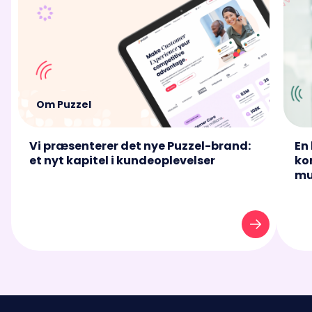
Om Puzzel
Vi præsenterer det nye Puzzel-brand:
En
et nyt kapitel i kundeoplevelser
ko
mu