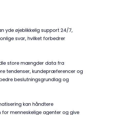
an yde øjeblikkelig support 24/7,
nlige svar, hvilket forbedrer
dle store mængder data fra
icere tendenser, kundepræferencer og
 bedre beslutningsgrundlag og
atisering kan håndtere
n for menneskelige agenter og give