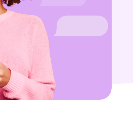
Forbedr teamets
performance med
forenklet WFM