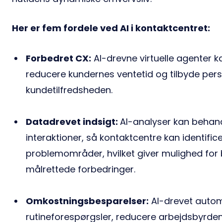
Her er fem fordele ved AI i kontaktcentret:
Forbedret CX:
AI-drevne virtuelle agenter k
reducere kundernes ventetid og tilbyde perso
kundetilfredsheden.
Datadrevet indsigt:
AI-analyser kan behan
interaktioner, så kontaktcentre kan identif
problemområder, hvilket giver mulighed for
målrettede forbedringer.
Omkostningsbesparelser:
AI-drevet autom
rutineforespørgsler, reducere arbejdsbyrde