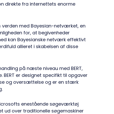
n direkte fra internettets enorme
s verden med Bayesian-netværket, en
ynligheden for, at begivenheder
ighed kan Bayesianske netværk effektivt
rdifuld allieret i skabelsen af disse
ehandling på næste niveau med BERT,
 BERT er designet specifikt til opgaver
se og oversættelse og er en stærk
g.
Microsofts enestående søgeværktøj
 ud over traditionelle søgemaskiner