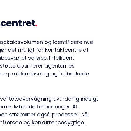
tcentret
e opkaldsvolumen og identificere nye
gør det muligt for kontaktcentre at
besværet service. Intelligent
 støtte optimerer agenternes
tigere problemløsning og forbedrede
alitetsovervågning uvurderlig indsigt
emmer løbende forbedringer. At
 men strømliner også processer, så
entrerede og konkurrencedygtige i