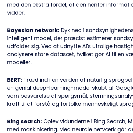
med den ekstra fordel, at den henter informatio
vidder.
Bayesian network:
Dyk ned i sandsynligheden
intelligent model, der præcist estimerer sands
udfolder sig. Ved at udnytte AI's utrolige hast
analysere store datasæt, hvilket gør AI til en væ
modeller.
BERT:
Træd ind i en verden af naturlig sprogb
en genial deep-learning-model skabt af Google.
som besvarelse af spørgsmål, stemningsanaly
kraft til at forstå og fortolke menneskeligt spro
Bing search:
Oplev vidunderne i Bing Search, 
med maskinlæring. Med neurale netværk går det