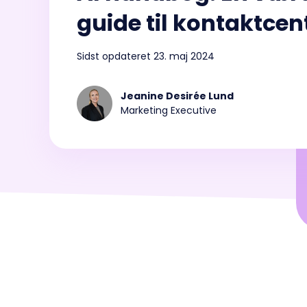
Smart
rigtige kombination af kanaler,
guide til kontaktcen
Mindr
funktioner og værktøjer.
Sidst opdateret 23. maj 2024
Forbedring af kapaciteter
:
Jeanine Desirée Lund
Træning
Optimering
Sales Intelligence
Marketing Executive