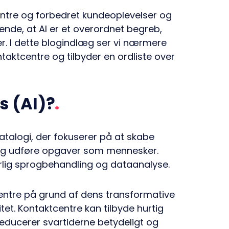
centre og forbedret kundeoplevelser og
rkende, at AI er et overordnet begreb,
er. I dette blogindlæg ser vi nærmere
aktcentre og tilbyder en ordliste over
s (AI)?
datalogi, der fokuserer på at skabe
e og udføre opgaver som mennesker.
rlig sprogbehandling og dataanalyse.
centre på grund af dens transformative
tet. Kontaktcentre kan tilbyde hurtig
 reducerer svartiderne betydeligt og