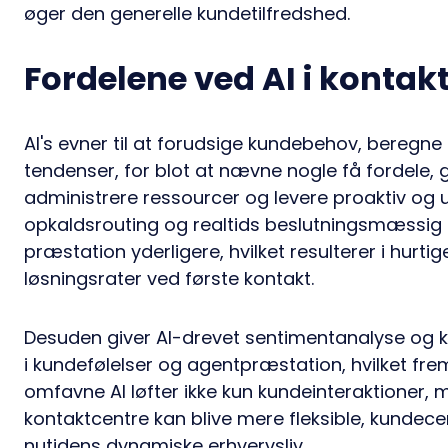
øger den generelle kundetilfredshed.
Fordelene ved AI i kontak
AI's evner til at forudsige kundebehov, beregn
tendenser, for blot at nævne nogle få fordele, 
administrere ressourcer og levere proaktiv og u
opkaldsrouting og realtids beslutningsmæssig
præstation yderligere, hvilket resulterer i hur
løsningsrater ved første kontakt.
Desuden giver AI-drevet sentimentanalyse og kv
i kundefølelser og agentpræstation, hvilket fr
omfavne AI løfter ikke kun kundeinteraktioner,
kontaktcentre kan blive mere fleksible, kundec
nutidens dynamiske erhvervsliv.