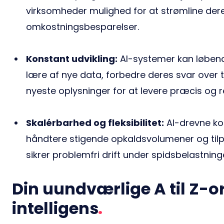
virksomheder mulighed for at strømline deres 
omkostningsbesparelser.
Konstant udvikling:
AI-systemer kan løbend
lære af nye data, forbedre deres svar over 
nyeste oplysninger for at levere præcis og r
Skalérbarhed og fleksibilitet:
AI-drevne kon
håndtere stigende opkaldsvolumener og tilpa
sikrer problemfri drift under spidsbelastni
Din uundværlige A til Z-or
intelligens