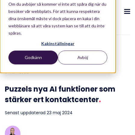
Om du avböjer så kommer vi inte att spåra dig när du
besöker vår webbplats. För att kunna respektera
dina önskemål måste vi dock placera en kaka i din
webbläsare så att våra system kan se till att du inte
To blog overview
spåras.
CX Ekosystem
.
Kakinställningar
.
.
.
.
Agent Experience
Agentupplevelse
Godkänn
Avböj
Om oss
Produkter
.
Kundupplevelse
Artificiell Intelligens
Puzzel CX Ekosystem
Contact Centre
Blogg
.
.
.
Partners
3 min lästid
Vår CX-ekosystemet
Kontaktcenterplattform
Blogg
Kunder
.
Kontakta oss
Puzzels nya AI funktioner som
Integrationer
Investerare
AI-drivna upplevelser
Rapporter & e-böcker
.
.
stärker ert kontaktcenter
.
Resurser
.
Våra lösningar
Conversational Intelligence
Whitepaper
Senast uppdaterad 23 maj 2024
Industrier
Live Summary
ROI Calculator
.
Om oss
.
Retail
Co-Pilot
ROI Calculator