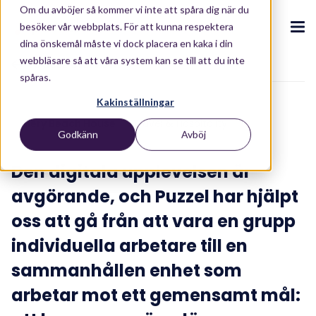
Om du avböjer så kommer vi inte att spåra dig när du
besöker vår webbplats. För att kunna respektera
dina önskemål måste vi dock placera en kaka i din
webbläsare så att våra system kan se till att du inte
To case overview
spåras.
CX Ekosystem
.
Kakinställningar
.
.
.
.
Ellery Beach House
Travel & Hospitality
Godkänn
Avböj
Om oss
Produkter
.
Puzzel CX Ekosystem
Contact Centre
Blogg
.
.
.
Partners
Den digitala upplevelsen är
Vår CX-ekosystemet
Kontaktcenterplattform
Blogg
Kunder
.
Kontakta oss
avgörande, och Puzzel har hjälpt
Integrationer
Investerare
oss att gå från att vara en grupp
AI-drivna upplevelser
Rapporter & e-böcker
.
.
Resurser
.
Våra lösningar
individuella arbetare till en
Conversational Intelligence
Whitepaper
sammanhållen enhet som
Industrier
Live Summary
ROI Calculator
.
Om oss
.
arbetar mot ett gemensamt mål:
Retail
Co-Pilot
ROI Calculator