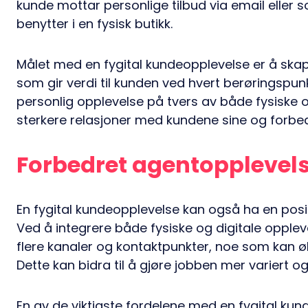
kunde mottar personlige tilbud via email eller 
benytter i en fysisk butikk.
Målet med en fygital kundeopplevelse er å ska
som gir verdi til kunden ved hvert berøringspunk
personlig opplevelse på tvers av både fysiske o
sterkere relasjoner med kundene sine og forbedr
Forbedret agentopplevel
En fygital kundeopplevelse kan også ha en posi
Ved å integrere både fysiske og digitale opple
flere kanaler og kontaktpunkter, noe som kan ø
Dette kan bidra til å gjøre jobben mer variert 
En av de viktigste fordelene med en fygital kund