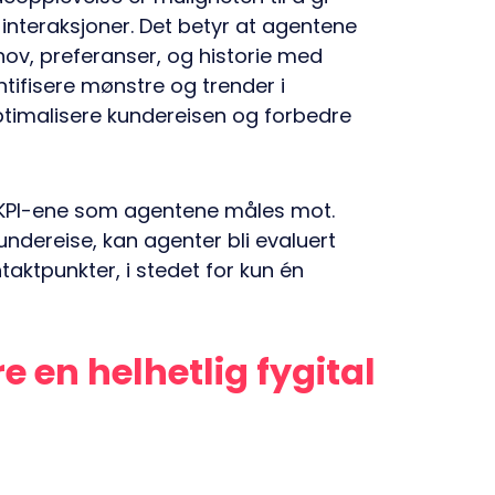
interaksjoner. Det betyr at agentene
ov, preferanser, og historie med
tifisere mønstre og trender i
ptimalisere kundereisen og forbedre
ke KPI-ene som agentene måles mot.
ndereise, kan agenter bli evaluert
taktpunkter, i stedet for kun én
re en helhetlig fygital