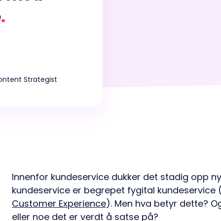
Forbedre teamets ytelse
e
.
med forenklet WFM
ntent Strategist
Innenfor kundeservice dukker det stadig opp ny
kundeservice er begrepet fygital kundeservice
Customer Experience
). Men hva betyr dette? O
eller noe det er verdt å satse på?