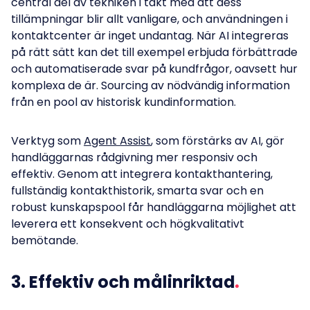
central del av tekniken i takt med att dess
tillämpningar blir allt vanligare, och användningen i
kontaktcenter är inget undantag. När AI integreras
på rätt sätt kan det till exempel erbjuda förbättrade
och automatiserade svar på kundfrågor, oavsett hur
komplexa de är. Sourcing av nödvändig information
från en pool av historisk kundinformation.
Verktyg som
Agent Assist
, som förstärks av AI, gör
handläggarnas rådgivning mer responsiv och
effektiv. Genom att integrera kontakthantering,
fullständig kontakthistorik, smarta svar och en
robust kunskapspool får handläggarna möjlighet att
leverera ett konsekvent och högkvalitativt
bemötande.
3. Effektiv och målinriktad