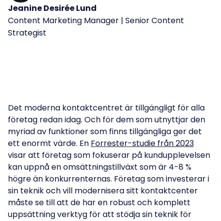
Jeanine Desirée Lund
Login
Travel and Hospitality
Virtual Agent Suite
Content Marketing Manager | Senior Content
Events & webinarier
.
Strategist
Public Sector
Quality Management
Webinarier
Energy & Utilities
Operational Excellence
Utvalt webbinarium
.
Banking
Knowledge Management
Insurance
Join the 10.00 active users
Case Management
Det moderna kontaktcentret är tillgängligt för alla
and start improving your customer service
Förbättra kapaciteten
:
now
.
företag redan idag. Och för dem som utnyttjar den
Utbildning
Optimering
Sales Intelligence
Workforce Management
myriad av funktioner som finns tillgängliga ger det
ett enormt värde. En
Forrester-studie från 2023
Start now
visar att företag som fokuserar på kundupplevelsen
kan uppnå en omsättningstillväxt som är 4-8 %
högre än konkurrenternas. Företag som investerar i
sin teknik och vill modernisera sitt kontaktcenter
måste se till att de har en robust och komplett
uppsättning verktyg för att stödja sin teknik för