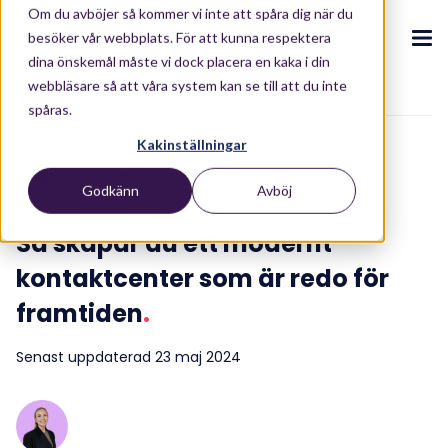
Om du avböjer så kommer vi inte att spåra dig när du
besöker vår webbplats. För att kunna respektera
dina önskemål måste vi dock placera en kaka i din
webbläsare så att våra system kan se till att du inte
To blog overview
spåras.
CX Ekosystem
.
Kakinställningar
.
.
.
.
Agent Experience
2 min lästid
Godkänn
Avböj
Om oss
Produkter
.
Puzzel CX Ekosystem
Contact Centre
Blogg
.
.
.
Partners
Så skapar du ett modernt
Vår CX-ekosystemet
Kontaktcenterplattform
Blogg
Kunder
.
Kontakta oss
kontaktcenter som är redo för
Integrationer
Investerare
framtiden
.
AI-drivna upplevelser
Rapporter & e-böcker
.
.
Resurser
.
Våra lösningar
Conversational Intelligence
Whitepaper
Senast uppdaterad 23 maj 2024
Industrier
Live Summary
ROI Calculator
.
Om oss
.
Retail
Co-Pilot
ROI Calculator