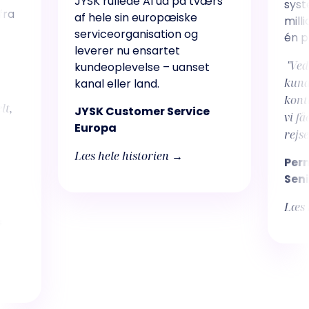
JYSK rullede AI ud på tværs
syste
fra
af hele sin europæiske
mill
serviceorganisation og
én p
leverer nu ensartet
"Ved
kundeoplevelse – uanset
kund
kanal eller land.
kont
lt,
JYSK Customer Service
vi få
Europa
rejse
Læs hele historien
→
Pern
Seni
Læs 
s