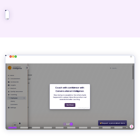
">
">