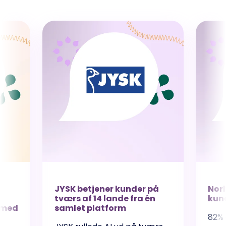
JYSK betjener kunder på
Norl
tværs af 14 lande fra én
kund
 med
samlet platform
82% 