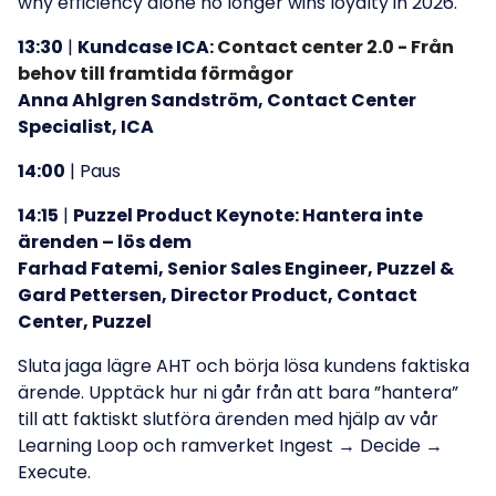
why efficiency alone no longer wins loyalty in 2026.
13:30
|
Kundcase ICA:
Contact center 2.0 - Från
behov till framtida förmågor
Anna Ahlgren Sandström, Contact Center
Specialist, ICA
14:00
| Paus
14:15
|
Puzzel Product Keynote: Hantera inte
ärenden – lös dem
Farhad Fatemi, Senior Sales Engineer, Puzzel &
Gard Pettersen, Director Product, Contact
Center, Puzzel
Sluta jaga lägre AHT och börja lösa kundens faktiska
ärende. Upptäck hur ni går från att bara ”hantera”
till att faktiskt slutföra ärenden med hjälp av vår
Learning Loop och ramverket Ingest → Decide →
Execute.